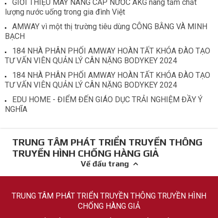
GIỚI THIỆU MÁY NÂNG CẤP NƯỚC AKG nâng tầm chất
lượng nước uống trong gia đình Việt
AMWAY vì một thị trường tiêu dùng CÔNG BẰNG VÀ MINH
BẠCH
184 NHÀ PHÂN PHỐI AMWAY HOÀN TẤT KHÓA ĐÀO TẠO
TƯ VẤN VIÊN QUẢN LÝ CÂN NẶNG BODYKEY 2024
184 NHÀ PHÂN PHỐI AMWAY HOÀN TẤT KHÓA ĐÀO TẠO
TƯ VẤN VIÊN QUẢN LÝ CÂN NẶNG BODYKEY 2024
EDU HOME - ĐIỂM ĐẾN GIÁO DỤC TRẢI NGHIỆM ĐẦY Ý
NGHĨA
TRUNG TÂM PHÁT TRIỂN TRUYỀN THÔNG
TRUYỀN HÌNH CHỐNG HÀNG GIẢ
Về đầu trang
TRUNG TÂM PHÁT TRIỂN TRUYỀN THÔNG TRUYỀN HÌNH
CHỐNG HÀNG GIẢ