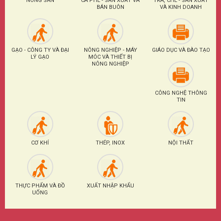
NÔNG SẢN
CÀ PHÊ - SẢN XUẤT VÀ
TRÀ, CHÈ - SẢN XUẤT
BÁN BUÔN
VÀ KINH DOANH
GẠO - CÔNG TY VÀ ĐẠI
NÔNG NGHIỆP - MÁY
GIÁO DỤC VÀ ĐÀO TẠO
LÝ GẠO
MÓC VÀ THIẾT BỊ
NÔNG NGHIỆP
CÔNG NGHỆ THÔNG
TIN
CƠ KHÍ
THÉP, INOX
NỘI THẤT
THỰC PHẨM VÀ ĐỒ
XUẤT NHẬP KHẨU
UỐNG