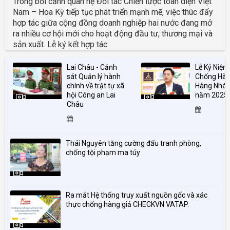
Trong bối cảnh quan hệ Đối tác Chiến lược toàn diện Việt
Nam – Hoa Kỳ tiếp tục phát triển mạnh mẽ, việc thúc đẩy
hợp tác giữa cộng đồng doanh nghiệp hai nước đang mở
ra nhiều cơ hội mới cho hoạt động đầu tư, thương mại và
sản xuất. Lễ ký kết hợp tác
Lai Châu - Cảnh
Lễ Kỷ Niệ
sát Quản lý hành
Chống Hàn
chính về trật tự xã
Hàng Nhái
hội Công an Lai
năm 2025
Châu
Thái Nguyên tăng cường đấu tranh phòng,
chống tội phạm ma túy
Ra mắt Hệ thống truy xuất nguồn gốc và xác
thực chống hàng giả CHECKVN VATAP.