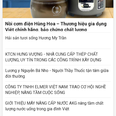
Nồi cơm điện Hùng Hoa – Thương hiệu gia dụng
Việt chính hãng, bảo chứng chất lượng
Hải sản tươi sống Hương My Trần
KTCN HƯNG VƯỢNG - NHÀ CUNG CẤP THÉP CHẤT
LƯỢNG, UY TÍN TRONG CÁC CÔNG TRÌNH XÂY DỰNG
Lương y Nguyễn Bá Nho - Người Thầy Thuốc tận tâm giữa
đời thường
CÔNG TY TNHH ELMER VIỆT NAM: TRAO CƠ HỘI NGHỀ
NGHIỆP, NÂNG TẦM CUỘC SỐNG
GIỚI THIỆU MÁY NÂNG CẤP NƯỚC AKG nâng tầm chất
lượng nước uống trong gia đình Việt