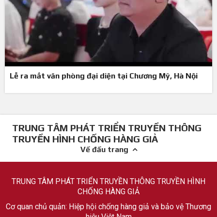
Lễ ra mắt văn phòng đại diện tại Chương Mỹ, Hà Nội
TRUNG TÂM PHÁT TRIỂN TRUYỀN THÔNG
TRUYỀN HÌNH CHỐNG HÀNG GIẢ
Về đầu trang
TRUNG TÂM PHÁT TRIỂN TRUYỀN THÔNG TRUYỀN HÌNH
CHỐNG HÀNG GIẢ
Cơ quan chủ quản: Hiệp hội chống hàng giả và bảo vệ Thương
hiệu Việt Nam