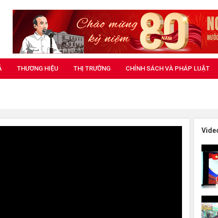
Ả
THƯƠNG HIỆU
THỊ TRƯỜNG
CHÍNH SÁCH VÀ PHÁP LUẬT
Vide