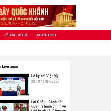
SỞ HỮU TRÍ TUỆ
TRUYỀN HÌNH
o Liên quan
Lễ ký kết Việt Mỹ
22:43 16/07/2026
Lai Châu - Cảnh sát
Quản lý hành chính về
trật tự xã hội Công an