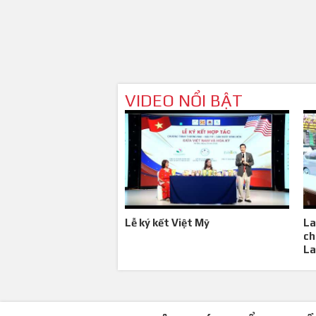
VIDEO NỔI BẬT
Lễ ký kết Việt Mỹ
La
ch
La