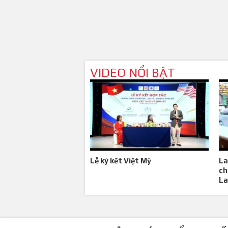
VIDEO NỔI BẬT
Lễ ký kết Việt Mỹ
La
ch
La