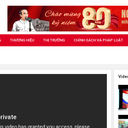
Ả
THƯƠNG HIỆU
THỊ TRƯỜNG
CHÍNH SÁCH VÀ PHÁP LUẬT
Vide