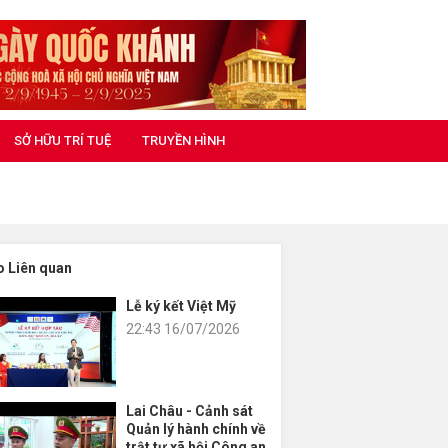
SỞ HỮU TRÍ TUỆ
TRUYỀN HÌNH
o Liên quan
Lễ ký kết Việt Mỹ
22:43 16/07/2026
Lai Châu - Cảnh sát
Quản lý hành chính về
trật tự xã hội Công an